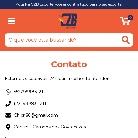
Aqui Na CZB Esporte você encontra tudo para o seu esporte.
0
Contato
Estamos disponíveis 24h para melhor te atender!
5522999831211
(22) 99983-1211
Chicri66@gmail.com
Centro - Campos dos Goytacazes