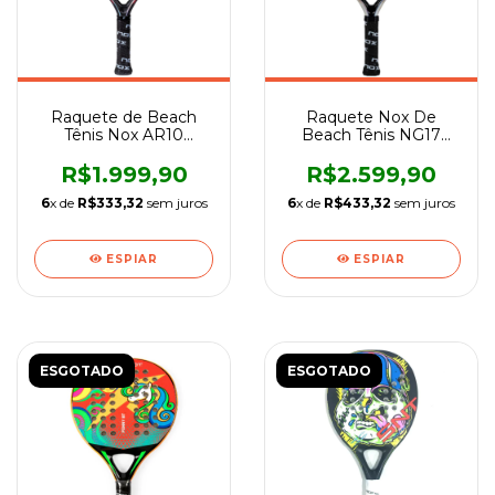
Raquete de Beach
Raquete Nox De
Tênis Nox AR10
Beach Tênis NG17
Tempo
Nico Gianotti
R$1.999,90
R$2.599,90
6
x de
R$333,32
sem juros
6
x de
R$433,32
sem juros
ESPIAR
ESPIAR
ESGOTADO
ESGOTADO