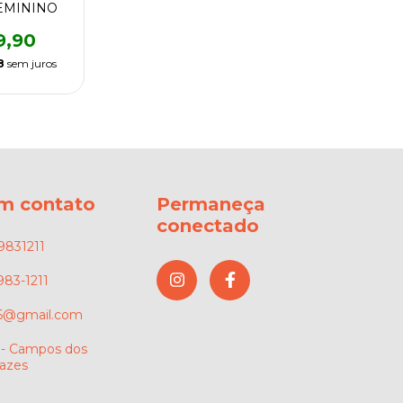
FEMININO
9,90
8
sem juros
em contato
Permaneça
conectado
9831211
983-1211
66@gmail.com
 - Campos dos
azes