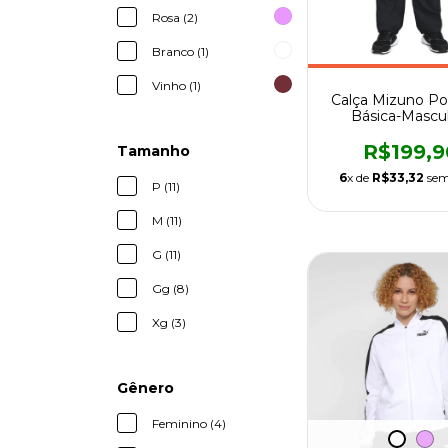
Rosa (2)
Branco (1)
Vinho (1)
Calça Mizuno Pol
Básica-Mascu
R$199,9
Tamanho
6
x de
R$33,32
sem
P (11)
M (11)
G (11)
Gg (8)
Xg (3)
Gênero
Feminino (4)