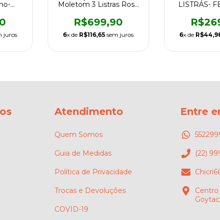
ho-
Moletom 3 Listras Rosa
LISTRAS- 
e Roxo-Feminino
0
R$699,90
R$26
 juros
6
x de
R$116,65
sem juros
6
x de
R$44,9
os
Atendimento
Entre 
Quem Somos
552299
Guia de Medidas
(22) 99
Política de Privacidade
Chicri
Trocas e Devoluções
Centro
Goytac
COVID-19