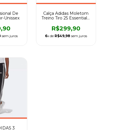
ssional De
Calça Adidas Moletom
or-Unissex
Treino Tiro 25 Essentials-
Masculino
9,90
R$299,90
8
sem juros
6
x de
R$49,98
sem juros
IDAS 3