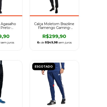
 Agasalho
Calça Moletom Braziline
 Preto-
Flamengo Gaming-
lino
Masculino
9,90
R$299,90
5
sem juros
6
x de
R$49,98
sem juros
ESGOTADO