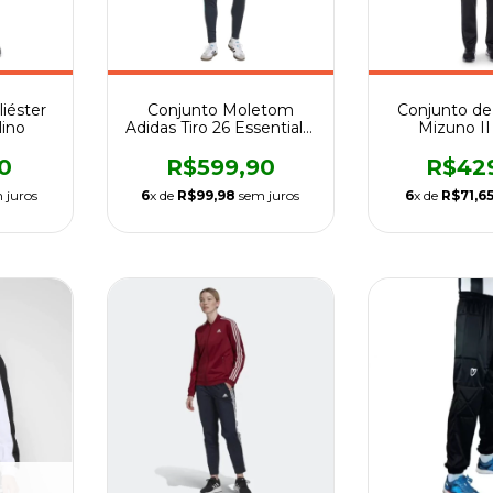
iéster
Conjunto Moletom
Conjunto de
lino
Adidas Tiro 26 Essentials-
Mizuno II
Masculino
Mascu
0
R$599,90
R$42
 juros
6
x de
R$99,98
sem juros
6
x de
R$71,6