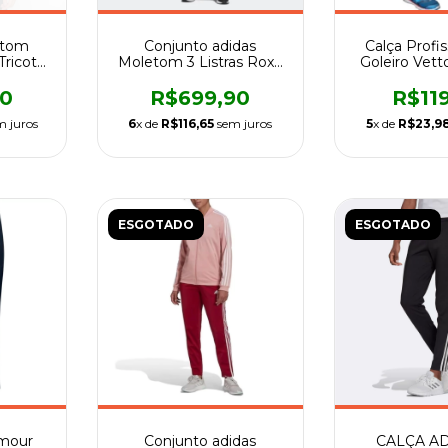
etom
Conjunto adidas
Calça Profi
ricot
Moletom 3 Listras Roxo
Goleiro Vett
no
e Marinho-feminino
90
R$699,90
R$11
 juros
6
x de
R$116,65
sem juros
5
x de
R$23,9
ESGOTADO
ESGOTADO
rmour
Conjunto adidas
CALÇA AD