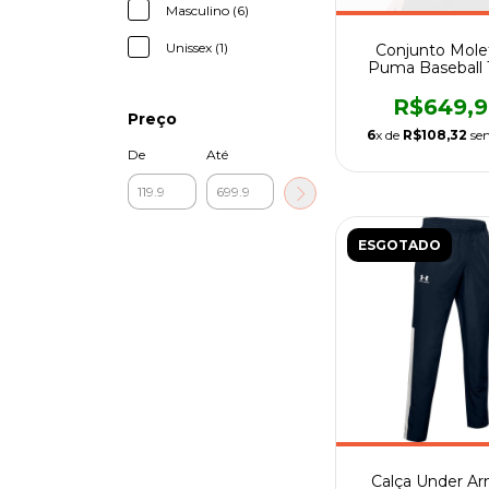
Masculino (6)
Unissex (1)
Conjunto Mol
Puma Baseball T
Suit-Femini
R$649,
Preço
6
x de
R$108,32
sem
De
Até
ESGOTADO
Calça Under A