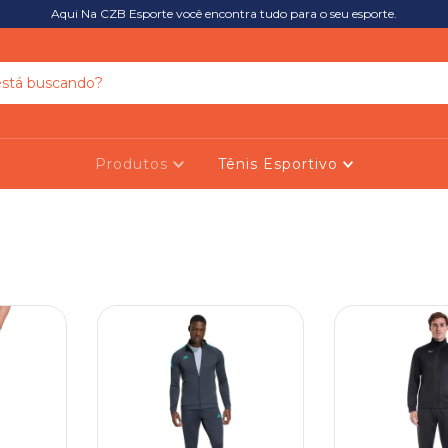
Aqui Na CZB Esporte você encontra tudo para o seu esporte.
Produtos
Tênis Esportivo